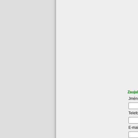
Zauja
Jmén
Telef
E-mai