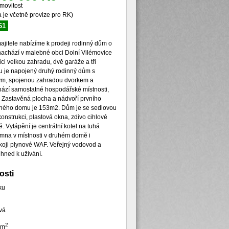
movitost
 je včetně provize pro RK)
61
jitele nabízíme k prodeji rodinný dům o
nachází v malebné obci Dolní Vilémovice
ici velkou zahradu, dvě garáže a tři
u je napojený druhý rodinný dům s
ným, spojenou zahradou dvorkem a
hází samostatné hospodářské místnosti,
. Zastavěná plocha a nádvoří prvního
hého domu je 153m2. Dům je se sedlovou
konstrukci, plastová okna, zdivo cihlové
 Vytápění je centrální kotel na tuhá
kamna v místnosti v druhém domě i
koji plynové WAF. Veřejný vodovod a
 hned k užívání.
osti
ku
vá
2
 m