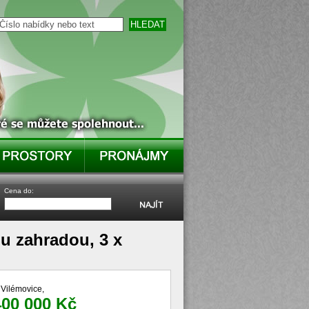
Cena do:
u zahradou, 3 x
 Vilémovice,
400 000 Kč