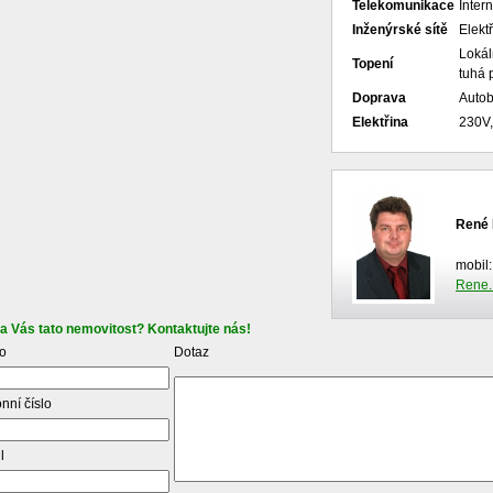
Telekomunikace
Intern
Inženýrské sítě
Elekt
Lokál
Topení
tuhá 
Doprava
Autob
Elektřina
230V
René
mobil
Rene.
la Vás tato nemovitost? Kontaktujte nás!
o
Dotaz
onní číslo
l