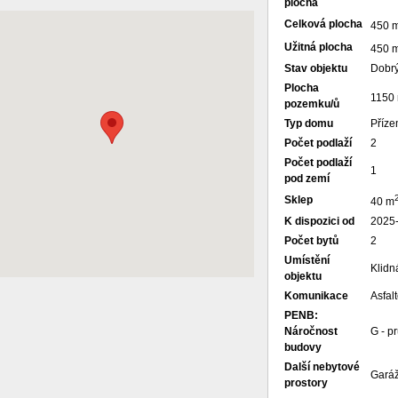
plocha
Celková plocha
450 
Užitná plocha
450 
Stav objektu
Dobr
Plocha
1150
pozemku/ů
Typ domu
Příze
Počet podlaží
2
Počet podlaží
1
pod zemí
Sklep
40 m
K dispozici od
2025
Počet bytů
2
Umístění
Klidn
objektu
Komunikace
Asfal
PENB:
Náročnost
G - p
budovy
Další nebytové
Garáž
prostory