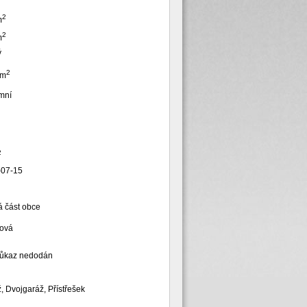
2
m
2
m
ý
2
 m
mní
2
-07-15
á část obce
tová
růkaz nedodán
, Dvojgaráž, Přístřešek