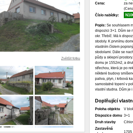
Cena:
za ne
(Cena
N10
Číslo nabídky:
Popis:
Se souhlasem ma
dispozici 3+1. Dům se 
okr. Třebíč. Má k dispoz
stodoly. K prvnímu dom
vlastním číslem popis
stodolami. Dále se nac
půdy a sklepní prostory
Zvětšit fotku
domu je 1552m2, a dru
střechou, která je po re
některé budovy smíšené.
paliva, plyn, i krbová 
samostatné topení v po
vlastní studna. Dům je i
Doplňující vlastn
Poloha objektu
V blo
Dispozice domu
3+1
Druh stavby
Cihlo
Zastavěná
1705