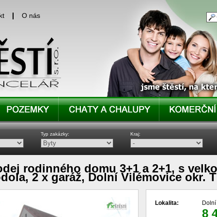
kt
O nás
Typ zakázky:
Kraj:
odej rodinného domu 3+1 a 2+1, s velko
dola, 2 x garáž, Dolní Vilémovice okr. T
Lokalita:
Dolní
8 