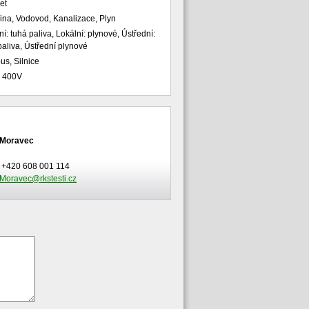
et
řina, Vodovod, Kanalizace, Plyn
ní: tuhá paliva, Lokální: plynové, Ústřední:
paliva, Ústřední plynové
us, Silnice
, 400V
 Moravec
: +420 608 001 114
Moravec@rkstesti.cz