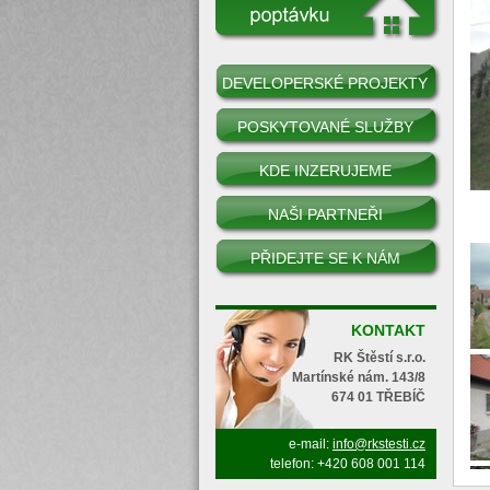
DEVELOPERSKÉ PROJEKTY
POSKYTOVANÉ SLUŽBY
KDE INZERUJEME
NAŠI PARTNEŘI
PŘIDEJTE SE K NÁM
KONTAKT
RK Štěstí s.r.o.
Martínské nám. 143/8
674 01 TŘEBÍČ
e-mail:
info@rkstesti.cz
telefon: +420 608 001 114