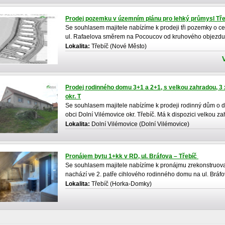
Prodej pozemku v územním plánu pro lehký průmysl Tře
Se souhlasem majitele nabízíme k prodeji tři pozemky o c
ul. Rafaelova směrem na Pocoucov od kruhového objezdu p
Lokalita:
Třebíč (Nové Město)
Prodej rodinného domu 3+1 a 2+1, s velkou zahradou, 3 x
okr. T
Se souhlasem majitele nabízíme k prodeji rodinný dům o 
obci Dolní Vilémovice okr. Třebíč. Má k dispozici velkou za
Lokalita:
Dolní Vilémovice (Dolní Vilémovice)
Výho
Pronájem bytu 1+kk v RD, ul. Bráfova – Třebíč
Se souhlasem majitele nabízíme k pronájmu zrekonstruovaný
nachází ve 2. patře cihlového rodinného domu na ul. Bráfov
Lokalita:
Třebíč (Horka-Domky)