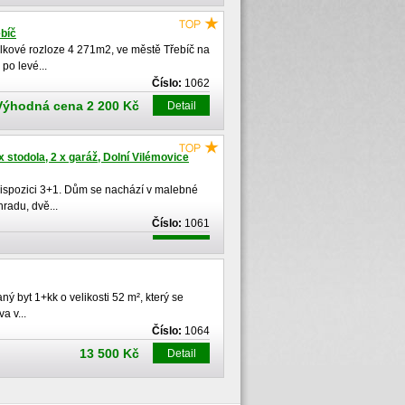
bíč
elkové rozloze 4 271m2, ve městě Třebíč na
o levé...
Číslo:
1062
Výhodná cena 2 200 Kč
Detail
 stodola, 2 x garáž, Dolní Vilémovice
dispozici 3+1. Dům se nachází v malebné
hradu, dvě...
Číslo:
1061
dná cena 8 400 000 Kč
Detail
 byt 1+kk o velikosti 52 m², který se
a v...
Číslo:
1064
13 500 Kč
Detail