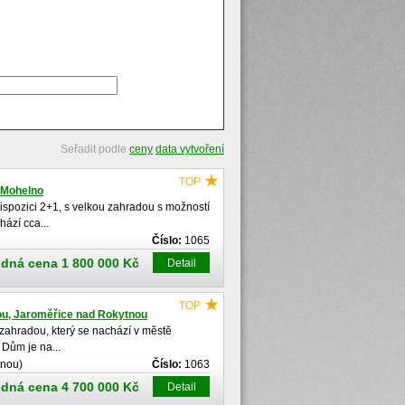
Seřadit podle
ceny
data vytvoření
 Mohelno
ispozici 2+1, s velkou zahradou s možností
ází cca...
Číslo:
1065
dná cena 1 800 000 Kč
Detail
ou, Jaroměřice nad Rokytnou
zahradou, který se nachází v městě
 Dům je na...
tnou)
Číslo:
1063
dná cena 4 700 000 Kč
Detail