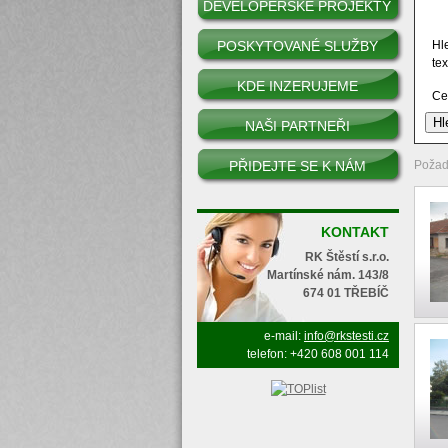
DEVELOPERSKÉ PROJEKTY
POSKYTOVANÉ SLUŽBY
Hl
tex
KDE INZERUJEME
Ce
NAŠI PARTNEŘI
PŘIDEJTE SE K NÁM
Požad
KONTAKT
RK Štěstí s.r.o.
Martínské nám. 143/8
674 01 TŘEBÍČ
e-mail:
info@rkstesti.cz
telefon: +420 608 001 114