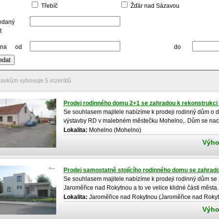
Třebíč
Žďár nad Sázavou
edaný
t
na
od
do
avkům vyhovuje 5 inzerátů
Prodej rodinného domu 2+1 se zahradou k rekonstrukci
Se souhlasem majitele nabízíme k prodeji rodinný dům o d
výstavby RD v malebném městečku Mohelno,. Dům se nach
Lokalita:
Mohelno (Mohelno)
Výho
Prodej samostatně stojícího rodinného domu se zahrad
Se souhlasem majitele nabízíme k prodeji rodinný dům se 
Jaroměřice nad Rokytnou a to ve velice klidné části města.
Lokalita:
Jaroměřice nad Rokytnou (Jaroměřice nad Roky
Výho