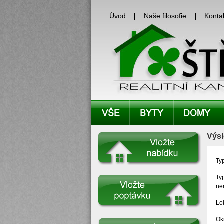
Úvod
Naše filosofie
Konta
Výsl
Ty
Ty
ne
Lok
Ok