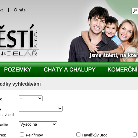
kt
O nás
edky vyhledávání
p:
p
movitosti:
alita:
res:
Pelhřimov
Havlíčkův Brod