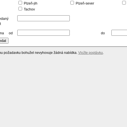
Plzeň-jih
Plzeň-sever
Tachov
edaný
t
na
od
do
u požadavku bohužel nevyhovuje žádná nabídka.
Vložte poptávku
.