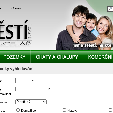
kt
O nás
edky vyhledávání
p:
p
movitosti:
alita:
res:
Domažlice
Klatovy