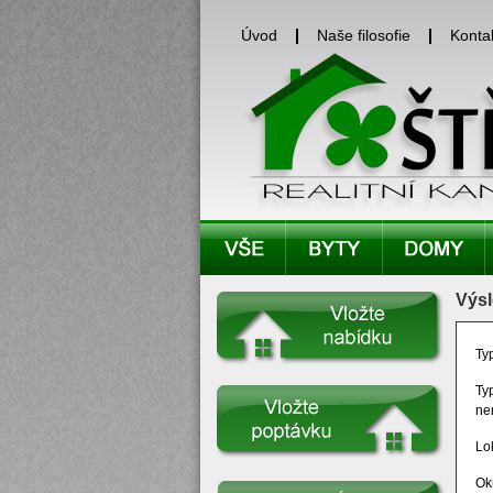
Úvod
Naše filosofie
Konta
Výsl
Ty
Ty
ne
Lok
Ok