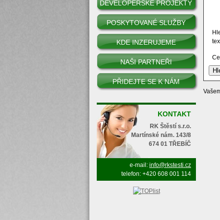
DEVELOPERSKÉ PROJEKTY
POSKYTOVANÉ SLUŽBY
Hl
tex
KDE INZERUJEME
Ce
NAŠI PARTNEŘI
PŘIDEJTE SE K NÁM
Vašem
KONTAKT
RK Štěstí s.r.o.
Martínské nám. 143/8
674 01 TŘEBÍČ
e-mail:
info@rkstesti.cz
telefon: +420 608 001 114