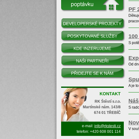
PF 
Děkuj
praco
DEVELOPERSKÉ PROJEKTY
100
POSKYTOVANÉ SLUŽBY
S pot
KDE INZERUJEME
Exp
NAŠI PARTNEŘI
Od dne
PŘIDEJTE SE K NÁM
Spu
A je t
KONTAKT
Náš
RK Štěstí s.r.o.
Martínské nám. 143/8
S rad
674 01 TŘEBÍČ
Nov
e-mail:
info@rkstesti.cz
V sou
telefon: +420 608 001 114