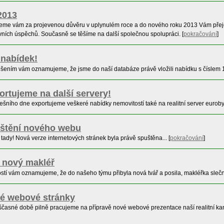
2013
eme vám za projevenou důvěru v uplynulém roce a do nového roku 2013 Vám přejem
vních úspěchů. Současně se těšíme na další společnou spolupráci.
[
pokračování
]
 nabídek!
ěšením vám oznamujeme, že jsme do naší databáze právě vložili nabídku s číslem
ortujeme na další servery!
šního dne exportujeme veškeré nabídky nemovitostí také na realitní server euroby
štění nového webu
o tady! Nová verze internetových stránek byla právě spuštěna...
[
pokračování
]
 nový makléř
ostí vám oznamujeme, že do našeho týmu přibyla nová tvář a posila, makléřka sle
é webové stránky
ščasné době pilně pracujeme na přípravě nové webové prezentace naší realitní ka