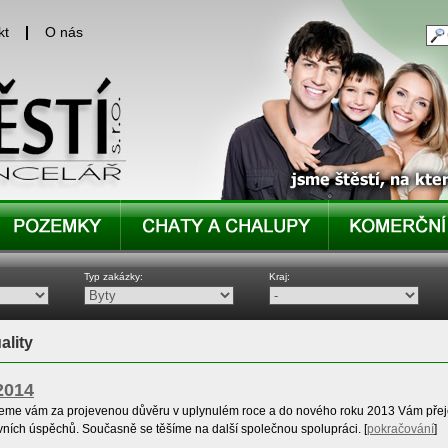
kt
O nás
Typ zakázky:
Kraj:
ality
2014
eme vám za projevenou důvěru v uplynulém roce a do nového roku 2013 Vám přejem
vních úspěchů. Současně se těšíme na další společnou spolupráci.
[
pokračování
]