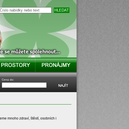
Cena do:
e mnoho zdraví, štěstí, osobních i