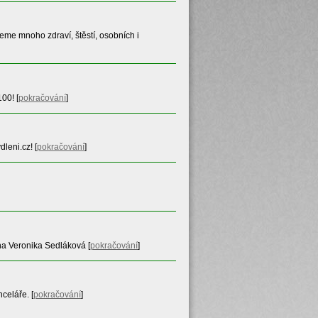
e mnoho zdraví, štěstí, osobních i
 100!
[
pokračování
]
dleni.cz!
[
pokračování
]
čna Veronika Sedláková
[
pokračování
]
nceláře.
[
pokračování
]